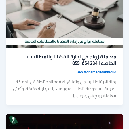
معاملة زواج في إدارة القضايا والمطالبات
الخاصة | 0551654234
Seo Mohamed Mahmoud
رحلة الارتباط الرسمي وتوثيق العقود المختلطة في المملكة
العربية السعودية تتطلب عبور مسارات إدارية دقيقة، وتُمثل
معاملة زواج في إدارة […]