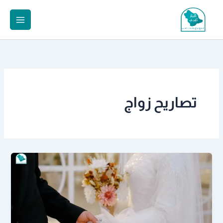
خطي
لى
لمحتوى
تصاريح زواج