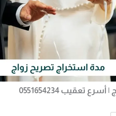
ع تعقيب 0551654234