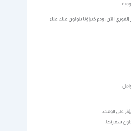
مية.
 الفوري الآن، ودع خبراؤنا يتولون عنك عناء
امل:
ؤثر على الوقت.
اون سفارتها.