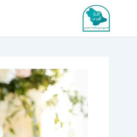
خطي
لى
لمحتوى