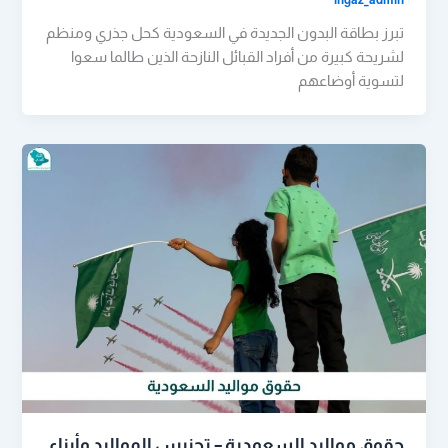
تبرز بطاقة البدون الجديدة في السعودية كحل جذري ومنظم
لشريحة كبيرة من أفراد القبائل النازحة الذين طالما سعوا
لتسوية أوضاعهم
حقوق مواليد السعودية – تجنيس المواليد وأبناء