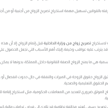
ه بالقوانين تسهيل مهمة استخراج تصريح الزواج من أجنبية أو من أجنب
 لاستخراج
تصريح زواج من وزارة الداخلية
قبل إتمام الزواج، إلا أن هذه
د يترتب عليه عواقب وخيمة،
إليك أهم الأسباب التي تجعل الحصول على ال
سمية هي ما يمنح الزواج الصفة القانونية داخل المملكة،
بدونها لا يمكن 
 الزواج حقوق الزوجة في الميراث والنفقة في حال حدوث انفصال أو وفا
الحقوق التعليمية والصحية.
ج الموثق ضروري للعديد من المعاملات الحكومية، مثل استخراج إقامة للزو
ة.
ريح رسمي يُعتبر مخالفة نظامية قد تؤدي إلى فرض غرامات مالية كبيرة تصل إلى 00,000