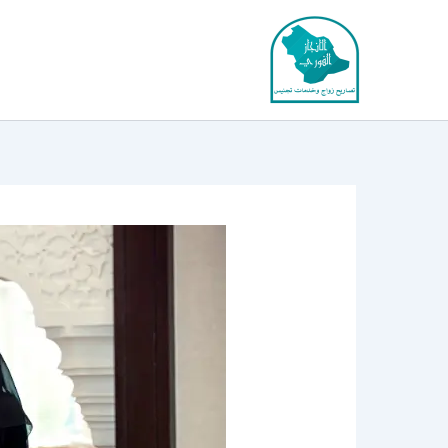
خطي
لى
لمحتوى