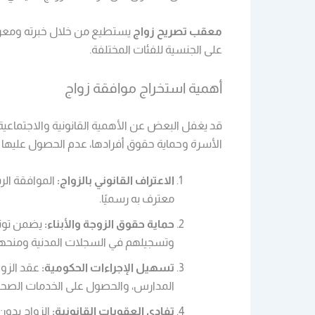
معقب تصريح زواج
يستطيع من خلال خبرته ومعرفت
على الجنسية للفئات المختلفة.
أهمية استخراج موافقة زواج
قد يغفل البعض عن الأهمية القانونية والاجتماعية
الأسرة وحماية حقوق أفرادها،
عدم الحصول عليها ق
الاعتراف القانوني بالزواج:
الموافقة الر
معترف به رسميًا.
حماية حقوق الزوجة والأبناء:
يضمن توثيق
وتسجيلهم في السجلات المدنية ومنحهم 
تسهيل الإجراءات الحكومية:
عقد الزوا
المدارس، والحصول على الخدمات الصحي
تفادي العقوبات القانونية:
الزواج بدون تص