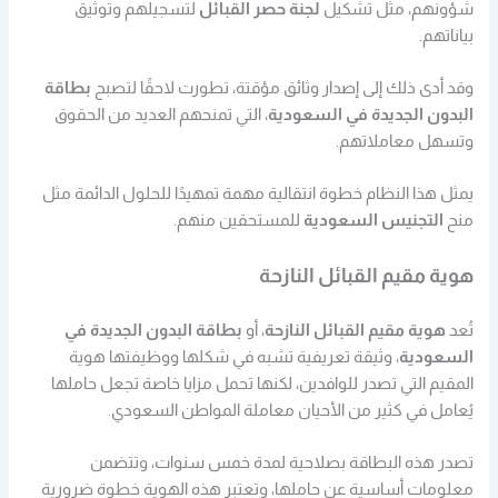
شؤونهم، مثل تشكيل
لجنة حصر القبائل
لتسجيلهم وتوثيق
بياناتهم.
وقد أدى ذلك إلى إصدار وثائق مؤقتة، تطورت لاحقًا لتصبح
بطاقة
البدون الجديدة في السعودية
، التي تمنحهم العديد من الحقوق
وتسهل معاملاتهم.
يمثل هذا النظام خطوة انتقالية مهمة تمهيدًا للحلول الدائمة مثل
منح
التجنيس السعودية
للمستحقين منهم.
هوية مقيم القبائل النازحة
تُعد
هوية مقيم القبائل النازحة
، أو
بطاقة البدون الجديدة في
السعودية
، وثيقة تعريفية تشبه في شكلها ووظيفتها هوية
المقيم التي تصدر للوافدين، لكنها تحمل مزايا خاصة تجعل حاملها
يُعامل في كثير من الأحيان معاملة المواطن السعودي.
تصدر هذه البطاقة بصلاحية لمدة خمس سنوات، وتتضمن
معلومات أساسية عن حاملها، وتعتبر هذه الهوية خطوة ضرورية