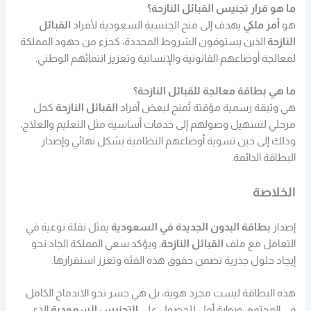
ما هو قرار تجنيس القبائل النازحة؟
هو
أمر ملكي
يهدف إلى منح الجنسية السعودية لأفراد
القبائل
النازحة
الذين يستوفون الشروط المحددة، كجزء من جهود المملكة
لمعالجة أوضاعهم القانونية والإنسانية وتعزيز انتمائهم الوطني.
ما هي بطاقة معالجة للقبائل النازحة؟
هي وثيقة رسمية مؤقتة تُمنح لبعض أفراد
القبائل النازحة
كحل
مرحلي لتسهيل وصولهم إلى خدمات أساسية مثل التعليم والعلاج،
وذلك إلى حين تسوية أوضاعهم النظامية بشكل نهائي وإصدار
البطاقة الدائمة.
الخلاصة
إصدار
بطاقة البدون الجديدة في السعودية
يمثل نقلة نوعية في
التعامل مع ملف
القبائل النازحة
، ويؤكد سعي المملكة الجاد نحو
إيجاد حلول جذرية تضمن حقوق هذه الفئة وتعزز استقرارها.
هذه البطاقة ليست مجرد هوية، بل هي جسر نحو الاندماج الكامل
في المجتمع، وبوابة أمل للحصول على
التجنيس السعودية
الذي