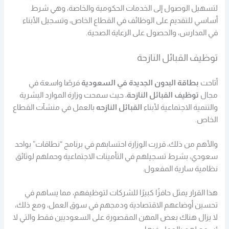
لتسهيل الوصول إلى الخدمات الحكومية والخاصة، وهي شرط
أساسي للتقديم على الوظائف في القطاع الخاص، وتسجيل الأبناء
في المدارس، والحصول على الرعاية الصحية.
توظيف القبائل النازحة
أتاحت
بطاقة البدون الجديدة في السعودية
فرصًا واسعة في
مجال
توظيف القبائل النازحة
، حيث سمحت وزارة الموارد البشرية
والتنمية الاجتماعية لأبناء
القبائل النازحه
بالعمل في منشآت القطاع
الخاص.
والأهم من ذلك، قررت الوزارة احتسابهم في برنامج “نطاقات” بواحد
سعودي، بشرط تسجيلهم في التأمينات الاجتماعية وحملهم لوثائق
نظامية سارية المفعول.
هذا القرار يمثل حافزًا كبيرًا للشركات لتوظيفهم، مما يساهم في
تحسين أوضاعهم الاقتصادية ودمجهم في سوق العمل، ومع ذلك،
لا يزال هناك بعض المهن المقصورة على السعوديين فقط والتي لا