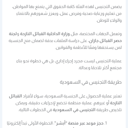
يضمن التجنيس لهذه الفئة كافة الحقوق التي يتمتع بها المواطن،
من تعليم ورعاية صحية وفرص عمل، ويعزز شعورهم بالانتماء
والولاء للوطن.
وتعمل الجهات المختصة، مثل
وزارة الداخلية القبائل النازحة
و
لجنة
حصر القبائل جازان
، على دراسة الملفات بدقة لضمان منح الجنسية
لمن يستحقها وفقًا للأنظمة والقوانين.
عملية التجنيس ليست مجرد إجراء إداري، بل هي خطوة نحو بناء
مجتمع أكثر تلاحمًا وعدالة.
طريقة التجنيس في السعودية
تعتبر عملية الحصول على الجنسية السعودية، سواء لأفراد
القبائل
النازحة
أو غيرهم، عملية منظمة تخضع لإجراءات دقيقة، ويمكن
تلخيص طريقة
التجنيس في السعودية
في الخطوات التالية:
حجز موعد عبر منصة “أبشر”
: الخطوة الأولى تبدأ إلكترونيًا