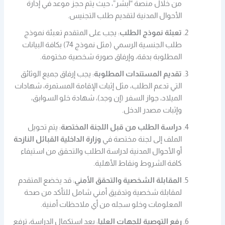
من خلال منصة “أبشر”، حيث يتم حجز موعد في إدارة
الأحوال المدنية لتقديم طلب التجنيس.
تعبئة نموذج الطلب
: يجب على المتقدم تعبئة نموذج
طلب الجنسية الرسمي (مثل نموذج 74) بكافة البيانات
المطلوبة بدقة، وإرفاق صورة شخصية مختومة.
تقديم المستندات المطلوبة
: يجب إرفاق جميع الوثائق
التي تدعم الطلب، مثل إثبات الإقامة المستمرة، شهادات
الميلاد، جواز السفر (إن وجد)، شهادة خلو السوابق،
وإثبات مصدر الدخل.
دراسة الطلب من قبل اللجنة المختصة
: يتم تحويل
الملف إلى لجنة مختصة في
وزارة الداخلية القبائل النازحة
أو الأحوال المدنية لدراسة الطلب والتحقق من استيفاء
كافة الشروط ونقاط الأهلية.
المقابلة الشخصية والتحقق الأمني
: قد يخضع المتقدم
لمقابلة شخصية وتدقيق أمني شامل للتأكد من صحة
المعلومات وخلو سجله من أي ملاحظات أمنية.
رفع التوصية للجهات العليا
: بعد استكمال الدراسة، ترفع